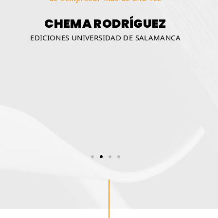
e
CHEMA RODRÍGUEZ
de
lo
e
EDICIONES UNIVERSIDAD DE SALAMANCA
co
GE
S