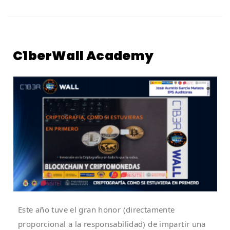
Pegasus:
No
tan
invisible
C1berWall Academy
Este año tuve el gran honor (directamente
proporcional a la responsabilidad) de impartir una