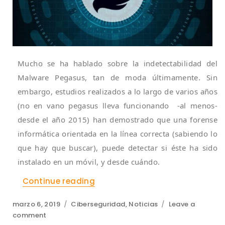
Mucho se ha hablado sobre la indetectabilidad del
Malware Pegasus, tan de moda últimamente. Sin
embargo, estudios realizados a lo largo de varios años
(no en vano pegasus lleva funcionando -al menos-
desde el año 2015) han demostrado que una forense
informática orientada en la línea correcta (sabiendo lo
que hay que buscar), puede detectar si éste ha sido
instalado en un móvil, y desde cuándo.
«Pegasus: No tan invisible»
Continue reading
Posted
Categories
marzo 6, 2019
Ciberseguridad
,
Noticias
Leave a
on
on
comment