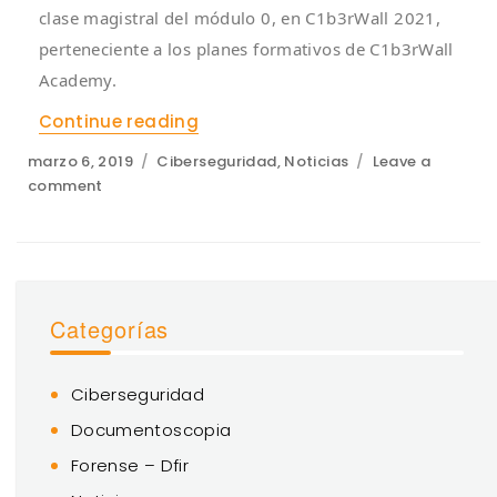
clase magistral del módulo 0, en C1b3rWall 2021,
perteneciente a los planes formativos de C1b3rWall
Academy.
Continue reading
«C1berWall Academy»
Posted
Categories
marzo 6, 2019
Ciberseguridad
,
Noticias
Leave a
on
on
comment
C1berWall
Academy
Categorías
Ciberseguridad
Documentoscopia
Forense – Dfir